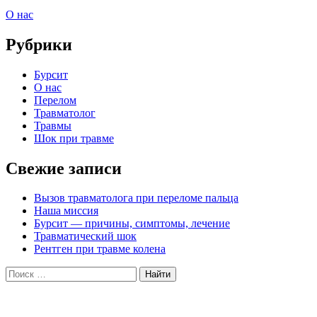
Рубрики
О нас
Рубрики
Бурсит
О нас
Перелом
Травматолог
Травмы
Шок при травме
Свежие записи
Вызов травматолога при переломе пальца
Наша миссия
Бурсит — причины, симптомы, лечение
Травматический шок
Рентген при травме колена
Поиск: